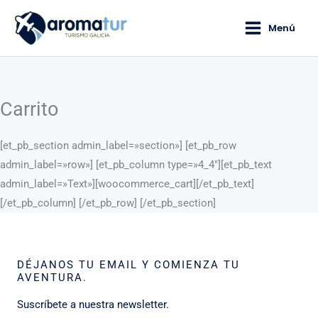
Ir
Main
Menú
al
Menu
contenido
Carrito
[et_pb_section admin_label=»section»] [et_pb_row
admin_label=»row»] [et_pb_column type=»4_4″][et_pb_text
admin_label=»Text»]
[woocommerce_cart]
[/et_pb_text]
[/et_pb_column] [/et_pb_row] [/et_pb_section]
DÉJANOS TU EMAIL Y COMIENZA TU
AVENTURA.
Suscríbete a nuestra newsletter.