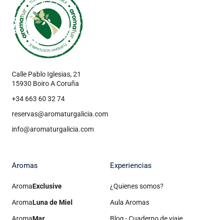
Calle Pablo Iglesias, 21
15930 Boiro A Coruña
+34 663 60 32 74
reservas@aromaturgalicia.com
info@aromaturgalicia.com
Aromas
Experiencias
Aroma
Exclusive
¿Quienes somos?
Aroma
Luna de Miel
Aula Aromas
Aroma
Mar
Blog - Cuaderno de viaje