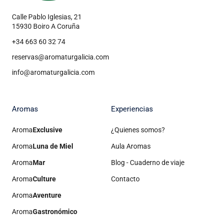
Calle Pablo Iglesias, 21
15930 Boiro A Coruña
+34 663 60 32 74
reservas@aromaturgalicia.com
info@aromaturgalicia.com
Aromas
Experiencias
Aroma
Exclusive
¿Quienes somos?
Aroma
Luna de Miel
Aula Aromas
Aroma
Mar
Blog - Cuaderno de viaje
Aroma
Culture
Contacto
Aroma
Aventure
Aroma
Gastronómico